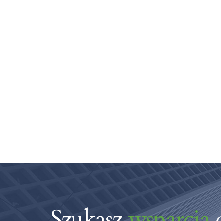
Szukasz
wsparcia
d