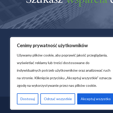
Cenimy prywatność użytkowników
Używamy plików cookie, aby poprawić jakość przeglądania,
Rewelia S.A. została założona w 2010 roku przez
wyświetlać reklamy lub treści dostosowane do
ludzi, których pasją jest wykorzystanie
indywidualnych potrzeb użytkowników oraz analizować ruch
najnowszych technologii informatycznych w
na stronie. Kliknięcie przycisku „Akceptuj wszystkie” oznacza
biznesie.
zgodę na wykorzystywanie przez nas plików cookie.
Dostosuj
Odrzuć wszystkie
Akceptuj wszystko
© 2021 Rewelia Spółka Akcyjna. All Rights Reserved