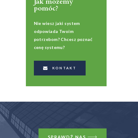
Jak możemy
pomóc?
Nie wiesz jaki system
odpowiada Twoim
potrzebom? Chcesz poznać
cenę systemu?
KONTAKT
SPRAWDŹ NAS