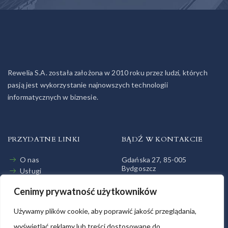
Rewelia S.A. została założona w 2010 roku przez ludzi, których
pasją jest wykorzystanie najnowszych technologii
informatycznych w biznesie.
PRZYDATNE LINKI
BĄDŹ W KONTAKCIE
O nas
Gdańska 27, 85-005
Bydgoszcz
Usługi
Jak pracujemy
+48 52 32 11 757
Cenimy prywatność użytkowników
Relacje Inwestorskie
biuro@rewelia.pl
Napisz do nas
Używamy plików cookie, aby poprawić jakość przeglądania,
wyświetlać reklamy lub treści dostosowane do