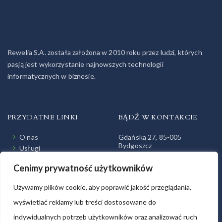
Rewelia S.A. została założona w 2010 roku przez ludzi, których
pasją jest wykorzystanie najnowszych technologii
informatycznych w biznesie.
PRZYDATNE LINKI
BĄDŹ W KONTAKCIE
O nas
Gdańska 27, 85-005
Bydgoszcz
Usługi
Jak pracujemy
+48 52 32 11 757
Cenimy prywatność użytkowników
Relacje Inwestorskie
biuro@rewelia.pl
Napisz do nas
Używamy plików cookie, aby poprawić jakość przeglądania,
wyświetlać reklamy lub treści dostosowane do
indywidualnych potrzeb użytkowników oraz analizować ruch